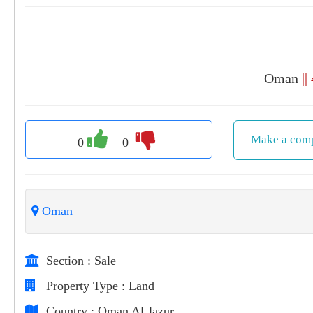
Oman
||
Make a comp
0
0
Oman
Section
: Sale
Property Type
: Land
Country
: Oman Al Jazur