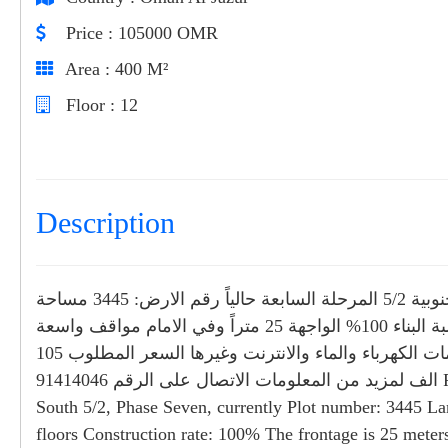
Price
: 105000 OMR
Area
: 400 M²
Floor
: 12
Description
مباشرة من المالك للبيع ارض سكنية وتجارية في المعبيلة الجنوبية 5/2 المرحلة السابعة حالياً رقم الارض: 3445 مساحة
الارض: 400 متر مربع مصرح بالبناء: ارضي + 11 طابقاً نسبة البناء 100% الواجهة 25 متراً وفي الامام مواقف واسعة
للسيارات وفي الخلف سكة تتوفر في هذه المنطقة جميع الخدمات الكهرباء والماء والانترنت وغيرها السعر المطلوب 105
الف لمزيد من المعلومات الاتصال على الرقم 91414046 For sale: Residential and commercial land in Al Maabilah
South 5/2, Phase Seven, currently Plot number: 3445 La
floors Construction rate: 100% The frontage is 25 meters,