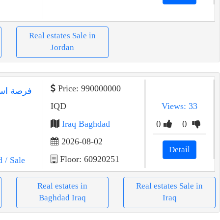
Real estates Sale in
Jordan
Price: 990000000
فرصة استث
IQD
Views: 33
Iraq Baghdad
0
0
2026-08-02
Detail
Floor: 60920251
d
/ Sale
Real estates in
Real estates Sale in
Baghdad Iraq
Iraq