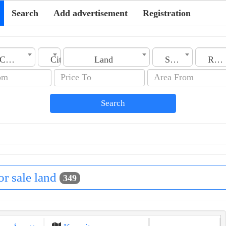
Search
Add advertisement
Registration
Country
City
Land
Section
Rooms No.
Search
for sale land
349