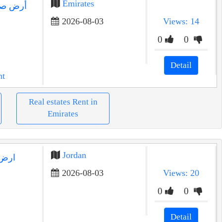
Emirates
أرض صنا
2026-08-03
Views: 14
0
0
Detail
nt
Real estates Rent in
Emirates
Jordan
ارض 
2026-08-03
Views: 20
0
0
Detail