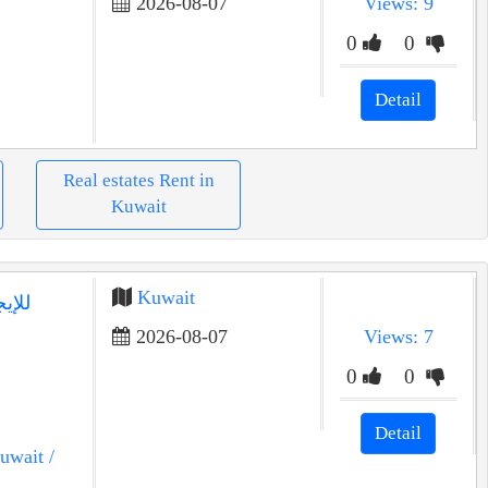
2026-08-07
Views: 9
0
0
Detail
Real estates Rent in
Kuwait
Kuwait
للإي
2026-08-07
Views: 7
0
0
Detail
uwait
/