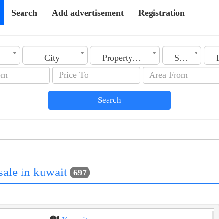
Search
Add advertisement
Registration
t
City
Property Type
Section
Search
 sale in kuwait
697