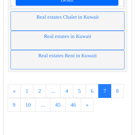
Real estates Chalet in Kuwait
Real estates in Kuwait
Real estates Rent in Kuwait
«
1
2
...
4
5
6
7
8
9
10
...
45
46
»