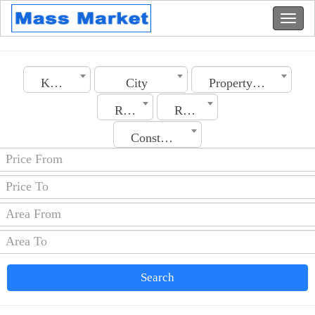
Kuwait
City
Property Type
Rent
Rooms No.
Construction Date
Search