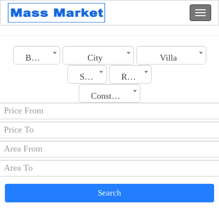
Bahrain
City
Villa
Section
Rooms No.
Construction Date
Search