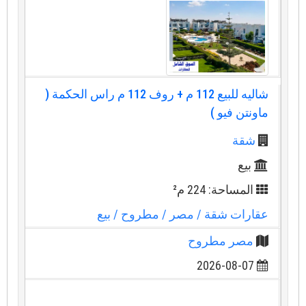
شاليه للبيع 112 م + روف 112 م راس الحكمة (
ماونتن فيو )
شقة
بيع
المساحة: 224 م²
عقارات شقة
/ مصر
/ مطروح
/ بيع
مصر مطروح
2026-08-07