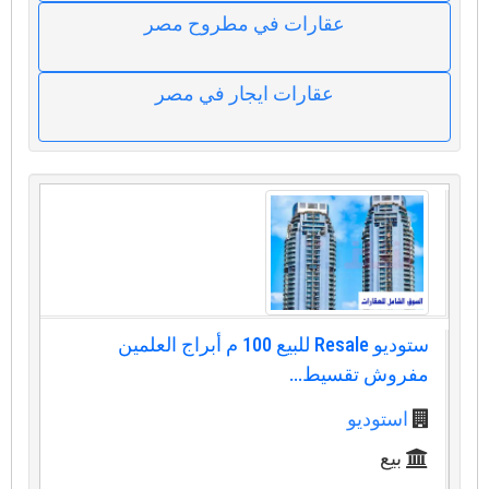
عقارات في مطروح مصر
عقارات ايجار في مصر
ستوديو Resale للبيع 100 م أبراج العلمين
مفروش تقسيط...
استوديو
بيع