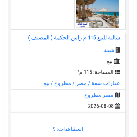
شالية للبيع 115 م راس الحكمة ( المصيف )
شقة
بيع
المساحة: 115 م²
عقارات شقة
/ مصر
/ مطروح
/ بيع
مصر مطروح
2026-08-08
المشاهدات: 9