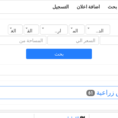
بحث
اضافة اعلان
التسجيل
الدولة
المدينة
ارض زراعية
القسم
الغرف
بحث
زراعية
61