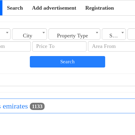
Search
Add advertisement
Registration
City
Property Type
Section
Search
es emirates
1133