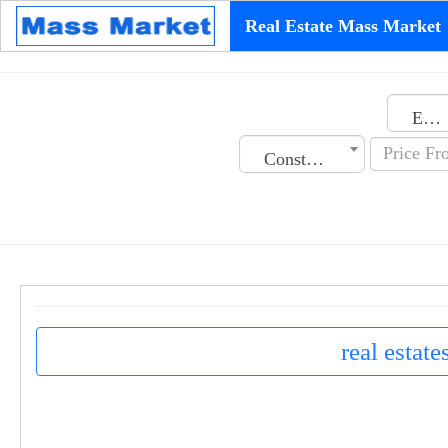
Real Estate Mass Market
Emirates
Construction Date
real estat