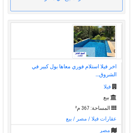
اخر فيلا استلام فوري معاها بول كبير في
الشروق...
فيلا
بيع
المساحة: 367 م²
عقارات فيلا
/ مصر
/ بيع
مصر