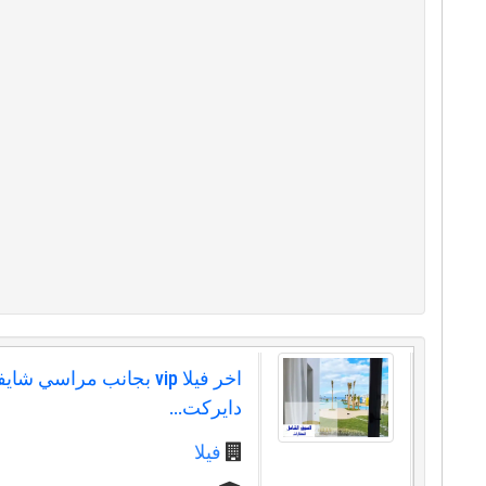
اخر فيلا vip بجانب مراسي شا
دايركت...
فيلا