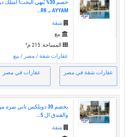
خصم 30% يُنهي البحث! امتلك
AYYAM بـ R8...
شقة
بيع
المساحة: 215 م²
عقارات شقة
/ مصر
/ بيع
عقارات شقة في مصر
عقارات في مصر
بخصم 30 دوبلكس تاني نمره 
والفندق ال 5...
شقة