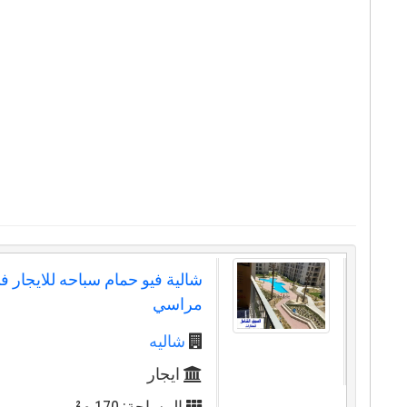
شالية فيو حمام سباحه للايجار في
مراسي
شاليه
ايجار
المساحة: 170 م²