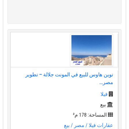
توين هاوس للبيع في المونت جلالة – تطوير
مصر...
فيلا
بيع
المساحة: 178 م²
عقارات فيلا
/ مصر
/ بيع