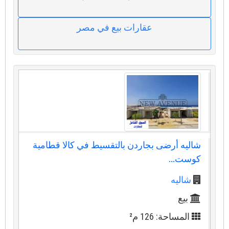
عقارات بيع في مصر
شاليه أرضى بجاردن بالتقسيط في كالا قطامية
كوست...
شاليه
بيع
المساحة: 126 م²