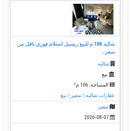
شاليه 106 م للبيع ريسيل استلام فوري باقل من
سعر...
شاليه
بيع
المساحة: 106 م²
عقارات شاليه
/ مصر
/ بيع
مصر
2026-08-07