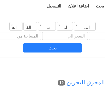
بحث
اضافة اعلان
التسجيل
البحرين
المحرق
نوع العقار
القسم
الغرف
بحث
لمحرق البحرين
19