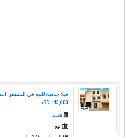
فيلا جديدة للبيع في البسيتين الس
BD.145,000/
شقة
بيع
المساحة: 176 م²