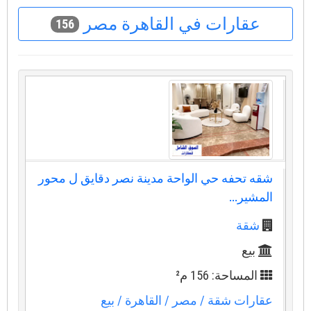
عقارات في القاهرة مصر
156
شقه تحفه حي الواحة مدينة نصر دقايق ل محور
المشير...
شقة
بيع
المساحة: 156 م²
عقارات شقة
/ مصر
/ القاهرة
/ بيع