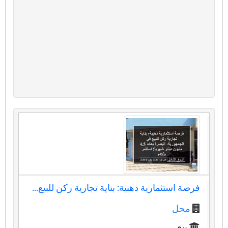
فرصة استثمارية ذهبية: بناية تجارية ركن للبيع...
محل
بيع