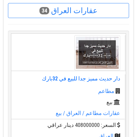
عقارات العراق
34
دار حديث مميز جدا للبيع في ⁦⁦32⁩⁩بارك
مطاعم
بيع
عقارات مطاعم
/ العراق
/ بيع
السعر: 408000000 دينار عراقي
العراق