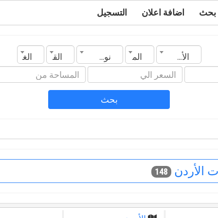
بحث
اضافة اعلان
التسجيل
الأردن
المدينة
نوع العقار
القسم
الغرف
بحث
ت الأردن
148