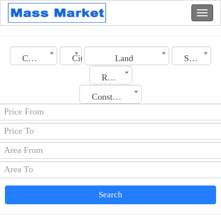
Country
City
Land
Section
Rooms No.
Construction Date
Search