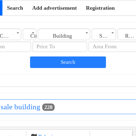
Search
Add advertisement
Registration
Country
City
Building
Section
Rooms No.
Search
r sale building
228