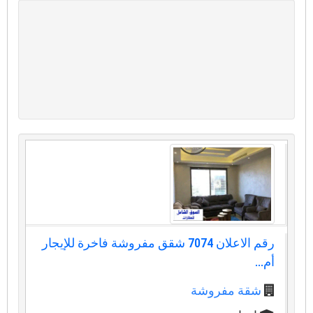
رقم الاعلان 7074 شقق مفروشة فاخرة للإيجار
أم...
شقة مفروشة