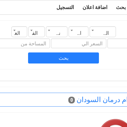
بحث
اضافة اعلان
التسجيل
السودان
المدينة
نوع العقار
القسم
الغرف
بحث
م درمان السودان
0