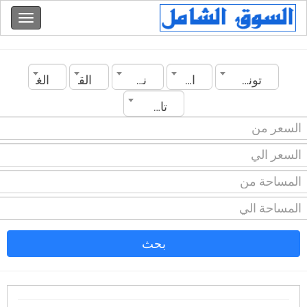
تونس
اريانة
نوع العقار
القسم
الغرف
تاريخ الانشاء
بحث