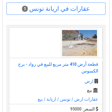
عقارات في اريانة تونس
1
قطعة أرض 410 متر مربع للبيع في رواد - برج
الكسوس
ارض
بيع
عقارات ارض
/ تونس
/ اريانة
/ بيع
السعر: 95000