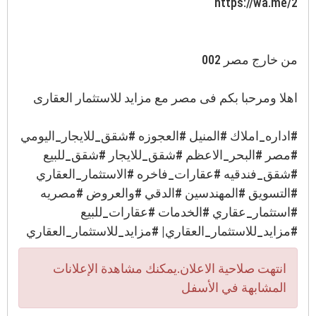
https://wa.me/2
من خارج مصر 002
اهلا ومرحبا بكم فى مصر مع مزايد للاستثمار العقارى
#اداره_املاك #المنيل #العجوزه #شقق_للايجار_اليومي
#مصر #البحر_الاعظم #شقق_للايجار #شقق_للبيع
#شقق_فندقيه #عقارات_فاخره #الاستثمار_العقاري
#التسويق #المهندسين #الدقي #والعروض #مصريه
#استثمار_عقاري #الخدمات #عقارات_للبيع
#مزايد_للاستثمار_العقاري| #مزايد_للاستثمار_العقاري
انتهت صلاحية الاعلان.يمكنك مشاهدة الإعلانات
المشابهة في الأسفل